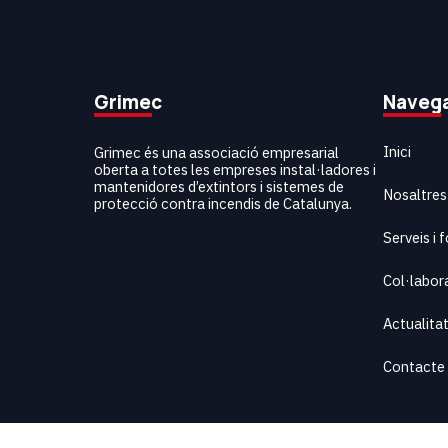
Grimec
Naveg
Inici
Grimec és una associació empresarial
oberta a totes les empreses instal·ladores i
mantenidores d’extintors i sistemes de
Nosaltres
protecció contra incendis de Catalunya.
Serveis i
Col·labor
Actualita
Contacte