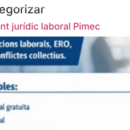
egorizar
Serveis i formació
Col·laboradors
Actualitat
t jurídic laboral Pimec