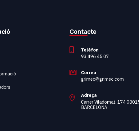
ació
Contacte
Telèfon
93 496 45 07
Correu
 formació
grimec@grimec.com
adors
Adreça
t
Carrer Viladomat, 174 0801
BARCELONA