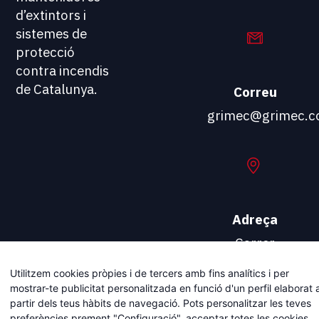
d’extintors i
sistemes de
protecció
contra incendis
de Catalunya.
Correu
grimec@grimec.
Adreça
Carrer
Viladomat, 174
Utilitzem cookies pròpies i de tercers amb fins analítics i per
08015
mostrar-te publicitat personalitzada en funció d'un perfil elaborat 
BARCELONA
partir dels teus hàbits de navegació. Pots personalitzar les teves
preferències prement "Configuració", acceptar totes les cookies