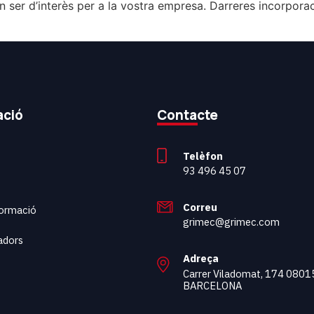
ser d’interès per a la vostra empresa. Darreres incorporaci
ació
Contacte
Telèfon
93 496 45 07
Correu
 formació
grimec@grimec.com
adors
Adreça
t
Carrer Viladomat, 174 0801
BARCELONA