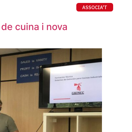
ASSOCIA'T
Contacte
CA
ES
de cuina i nova