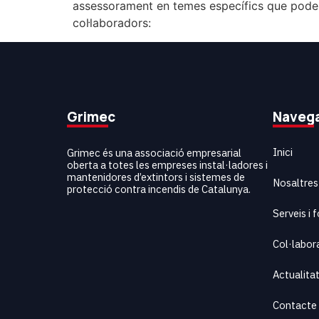
assessorament en temes específics que poden 
col·laboradors:
Grimec
Naveg
Inici
Grimec és una associació empresarial
oberta a totes les empreses instal·ladores i
mantenidores d’extintors i sistemes de
Nosaltres
protecció contra incendis de Catalunya.
Serveis i
Col·labor
Actualita
Contacte