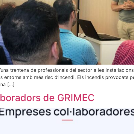
una trentena de professionals del sector a les instal·lacio
els entorns amb més risc d’incendi. Els incendis provocat
una […]
·laboradors de GRIMEC