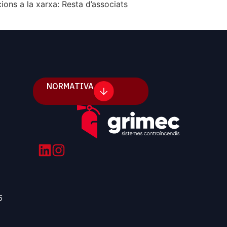
ons a la xarxa: Resta d’associats
NORMATIVA
5