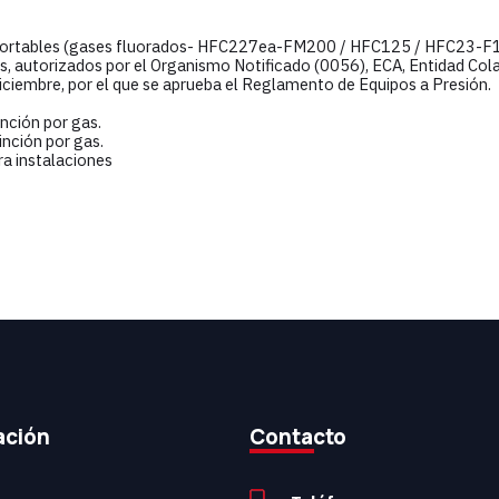
sportables (gases fluorados- HFC227ea-FM200 / HFC125 / HFC23-F13)
s, autorizados por el Organismo Notificado (0056), ECA, Entidad C
iciembre, por el que se aprueba el Reglamento de Equipos a Presión.
nción por gas.
inción por gas.
ra instalaciones
ación
Contacto