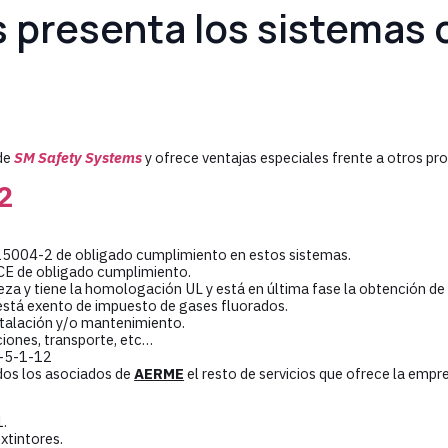
presenta los sistemas d
 de
SM Safety Systems
y ofrece ventajas especiales frente a otros pr
2
15004-2 de obligado cumplimiento en estos sistemas.
E de obligado cumplimiento.
reza y tiene la homologación UL y está en última fase la obtención de 
 está exento de impuesto de gases fluorados.
stalación y/o mantenimiento.
ciones, transporte, etc…
K-5-1-12
dos los asociados de
AERME
el resto de servicios que ofrece la empre
1.
xtintores.