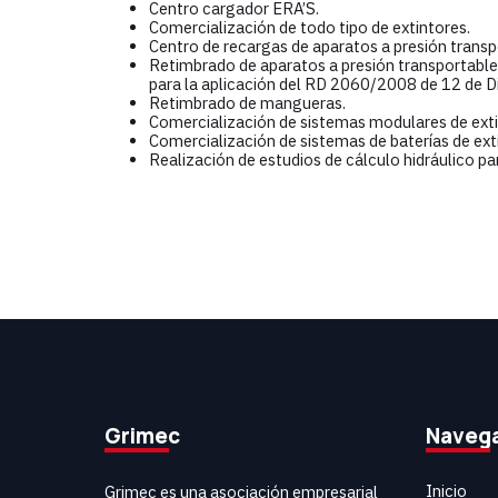
Centro cargador ERA’S.
Comercialización de todo tipo de extintores.
Centro de recargas de aparatos a presión tran
Retimbrado de aparatos a presión transportable
para la aplicación del RD 2060/2008 de 12 de D
Retimbrado de mangueras.
Comercialización de sistemas modulares de exti
Comercialización de sistemas de baterías de ext
Realización de estudios de cálculo hidráulico pa
Grimec
Naveg
Inicio
Grimec es una asociación empresarial