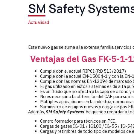
SM Safety Systems 
Actualidad
Este nuevo gas se suma a la extensa familia servicios
Ventajas del Gas FK-5-1-1
Cumple con el actual RIPCI (RD 513/2017)
Cumple con la actual EN-15004-1 y con la EN-
Cumple con las normas EN-12094 de marcado C
El gas utilizado en estos sistemas es de alta pu
Es un fluido que no afecta a la capa de ozono y
No es necesario la obtención del CAF para su in
Múltiples aplicaciones en la industria, comunica
Suministro de equipos nuevos y carga de gas F
Además,
SM Safety Systems
ha querido recordar a to
Centro formador para técnicos en PCI.
Cargas de gases IG-01 / IG100 / IG-55 / IG-54
Cargas y retimbres de todo tipo de modelos de e