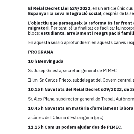
El Reial Decret Llei 629/2022,
en un article únic du
Espanya i la seva integració social
, després de la 
L’objectiu que persegueix la reforma és fer front
migratori.
Per tant, té la finalitat de facilitar la inc
blocs:
estudiants, arrelament i reagrupació familia
En aquesta sessió aprofundirem en aquests canvis i e
PROGRAMA
10 h Benvinguda
Sr. Josep Ginesta, secretari general de PIMEC
Il·lm. Sr. Carlos Prieto, subdelegat del Govern central
10.15 h
Novetats del Reial Decret 629/2022, de 26
Sr. Àlex Plana, subdirector general de Treball Autònom 
10.45 h Novetats en matèria d’arrelament laboral
a càrrec de l’Oficina d’Estrangeria (p/c)
11.15 h Com us podem ajudar des de PIMEC.