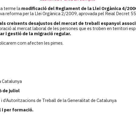
u a terme la
modificació del Reglament de la Llei Orgànica 4/2000,
seva reforma per la Llei Orgànica 2/2009, aprovada pel Reial Decret 55
 als creixents desajustos del mercat de treball espanyol associ
orporació al mercat laboral de les persones que es troben en territori e
r i gestió de la migració regular.
xplicarem com afecten les pimes.
 a Catalunya
 de juliol
i d’Autoritzacions de Treball de la Generalitat de Catalunya
 i per formació.