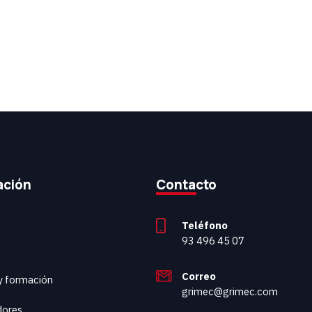
ación
Contacto
Teléfono
93 496 45 07
Correo
 y formación
grimec@grimec.com
dores