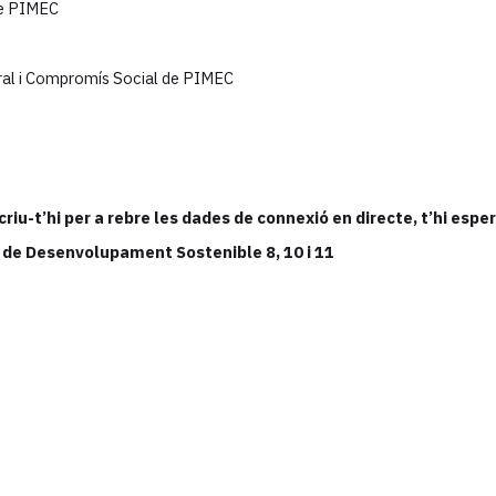
dic de PIMEC
oral i Compromís Social de PIMEC
criu-t’hi per a rebre les dades de connexió en directe, t’hi espe
 de Desenvolupament Sostenible 8, 10 i 11