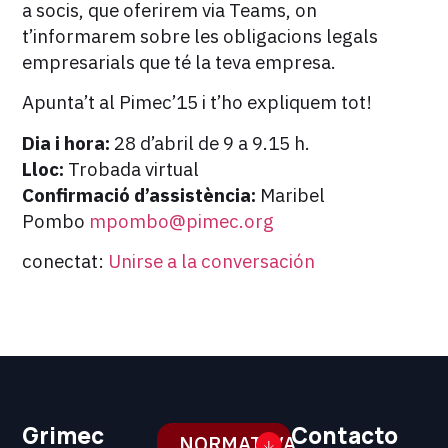
a socis, que oferirem via Teams, on
t’informarem sobre les obligacions legals
empresarials que té la teva empresa.
Apunta’t al Pimec’15 i t’ho expliquem tot!
Dia i hora:
28 d’abril de 9 a 9.15 h.
Lloc:
Trobada virtual
Confirmació d’assistència:
Maribel
Pombo
mpombo@pimec.org
conectat:
Unirse a la conversación
Grimec
Contacto
NORMATIVA