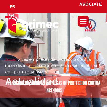
ASÓCIATE
ES
Inicio
>
Les empreses de protecció contra
incendis incorporen amb figura clau en el seu
equip a un enginyer/a
Actualidad