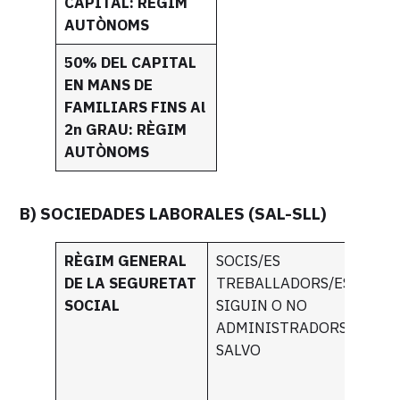
CAPITAL: RÈGIM
AUTÒNOMS
50% DEL CAPITAL
EN MANS DE
FAMILIARS FINS Al
2n GRAU: RÈGIM
AUTÒNOMS
B) SOCIEDADES LABORALES (SAL-SLL)
RÈGIM GENERAL
SOCIS/ES
Q
DE LA SEGURETAT
TREBALLADORS/ES
C
SOCIAL
SIGUIN O NO
D
ADMINISTRADORS/ES
R
SALVO
F
D
G