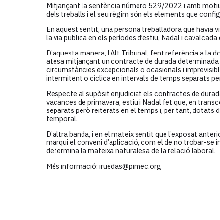
Mitjançant la sentència número 529/2022 i amb motiu de
dels treballs i el seu règim són els elements que configur
En aquest sentit, una persona treballadora que havia 
la via publica en els períodes d’estiu, Nadal i cavalca
D’aquesta manera, l’Alt Tribunal, fent referència a la d
atesa mitjançant un contracte de durada determinada o
circumstàncies excepcionals o ocasionals i imprevisible
intermitent o cíclica en intervals de temps separats pe
Respecte al supòsit enjudiciat els contractes de dura
vacances de primavera, estiu i Nadal fet que, en trans
separats però reiterats en el temps i, per tant, dotats
temporal.
D’altra banda, i en el mateix sentit que l’exposat ante
marqui el conveni d’aplicació, com el de no trobar-se i
determina la mateixa naturalesa de la relació laboral.
Més informació: iruedas@pimec.org