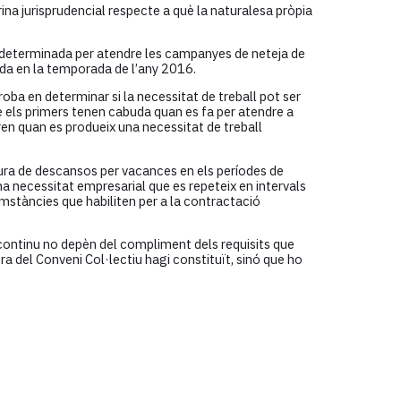
na jurisprudencial respecte a què la naturalesa pròpia
a determinada per atendre les campanyes de neteja de
rida en la temporada de l’any 2016.
roba en determinar si la necessitat de treball pot ser
 els primers tenen cabuda quan es fa per atendre a
ren quan es produeix una necessitat de treball
tura de descansos per vacances en els períodes de
a necessitat empresarial que es repeteix en intervals
umstàncies que habiliten per a la contractació
iscontinu no depèn del compliment dels requisits que
ra del Conveni Col·lectiu hagi constituït, sinó que ho