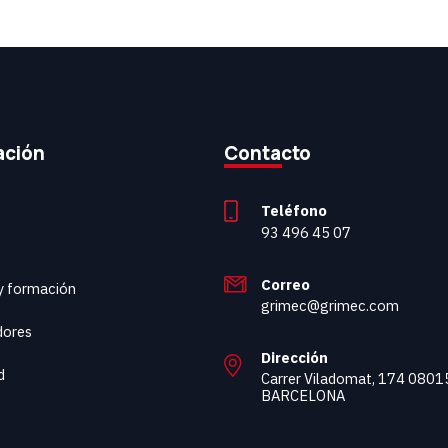
ación
Contacto
Teléfono
93 496 45 07
Correo
 y formación
grimec@grimec.com
dores
Dirección
d
Carrer Viladomat, 174 0801
BARCELONA