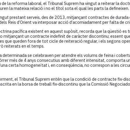
 la reforma laboral, el Tribunal Suprem ha vingut a reiterar la doctri
en la mateixa relació i no el títol sota el qual les parts la defineixen.
vingut prestant serveis, des de 2013, mitjançant contractes de durad
da dels Reis d’Orient va interposar acció d’acomiadament per falta de c
octrina pacífica existent en aquest supòsit, recorda que la qüestió es t
 mitjançant un contracte indefinit de caràcter discontinu; essent que
s que queden fora de tot cicle de reiteració regular, i els segons ope
rò reiterats en el temps.
da determinada se celebraven per atendre els volums de feina i cober
córrer més de 4 anys consecutius amb diferent intensitat, comporta un
 d’una certa homogeneïtat i, en conseqüència, no correspon a les circ
riorment, el Tribunal Suprem entén que la condició de contracte fix-d
nscrita en la borsa de treball fix-discontinu que la Comissió Negociado