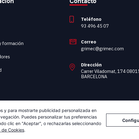
ación
Contacto
Teléfono
93 496 45 07
Correo
 y formación
grimec@grimec.com
dores
Dirección
d
Carrer Viladomat, 174 0801
BARCELONA
cos y para mostrarte publicidad personalizada en
navegación. Puedes personalizar tus preferencias
Configu
ndo clic en "Aceptar", o rechazarlas seleccionando
a de Cookies
.
viso Legal
Política de Privacidad
Política de Cookies
Configurar