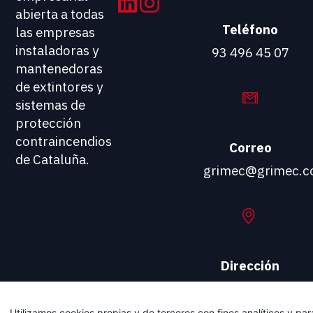
abierta a todas
Teléfono
las empresas
instaladoras y
93 496 45 07
mantenedoras
de extintores y
sistemas de
protección
contraincendios
Correo
de Cataluña.
grimec@grimec.
Dirección
Carrer
Viladomat, 174
Utilizamos cookies propias y de terceros con fines analíticos y par