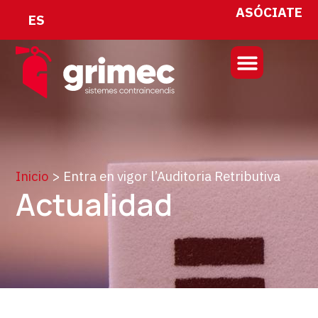
ASÓCIATE
ES
Inicio
>
Entra en vigor l’Auditoria Retributiva
Actualidad