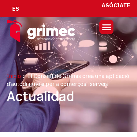
ASÓCIATE
ES
Inicio
>
El Consell de Gremis crea una aplicació
d’autodiagnosi per a comerços i serveis
Actualidad