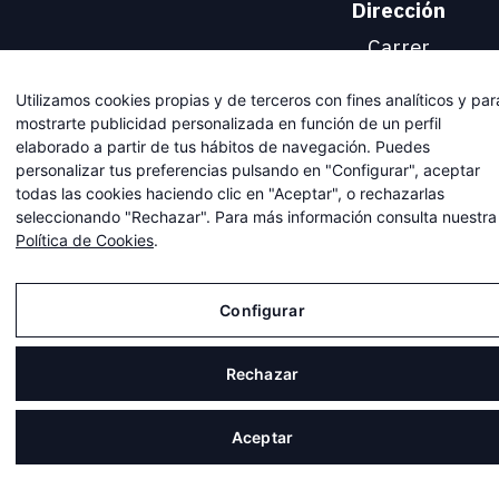
Dirección
Carrer
Viladomat, 174
Utilizamos cookies propias y de terceros con fines analíticos y par
08015
mostrarte publicidad personalizada en función de un perfil
BARCELONA
elaborado a partir de tus hábitos de navegación. Puedes
personalizar tus preferencias pulsando en "Configurar", aceptar
todas las cookies haciendo clic en "Aceptar", o rechazarlas
seleccionando "Rechazar". Para más información consulta nuestra
Política de Cookies
.
Desarrollado por
Deparaula
Configurar
Aviso Legal
Rechazar
Política de Privacidad
Política de Cookies
Aceptar
Configurar