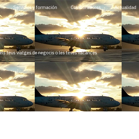
Servicios y formación
Colaboradores
Actualidad
 els teus viatges de negocis o les teves vacances