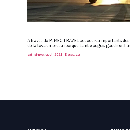
A través de PIMEC TRAVEL accedeix a importants descom
de la teva empresa i perquè també puguis gaudir en l’
cat_pimectravel_2021
Descarga