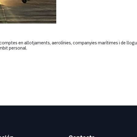
ptes en allotjaments, aerolínies, companyies marítimes i de lloguer d
àmbit personal.