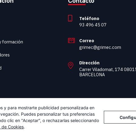
ación
Contacto
Teléfono
93 496 45 07
Correo
 y formación
grimec@grimec.com
dores
Dirección
d
Carrer Viladomat, 174 0801
BARCELONA
cos y para mostrarte publicidad personalizada en
navegación. Puedes personalizar tus preferencias
Configu
ndo clic en "Aceptar", o rechazarlas seleccionando
a de Cookies
.
viso Legal
Política de Privacidad
Política de Cookies
Configurar