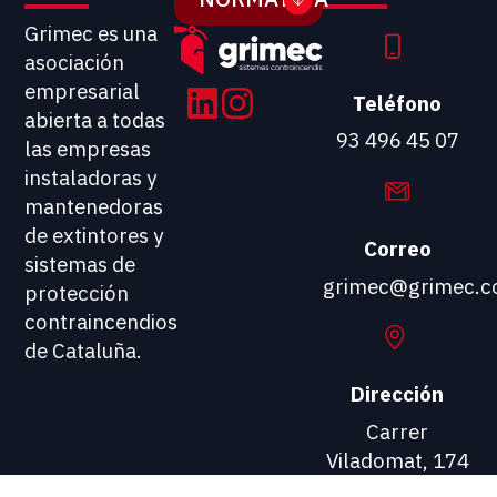
Grimec es una
asociación
empresarial
Teléfono
abierta a todas
93 496 45 07
las empresas
instaladoras y
mantenedoras
de extintores y
Correo
sistemas de
grimec@grimec.
protección
contraincendios
de Cataluña.
Dirección
Carrer
Viladomat, 174
08015