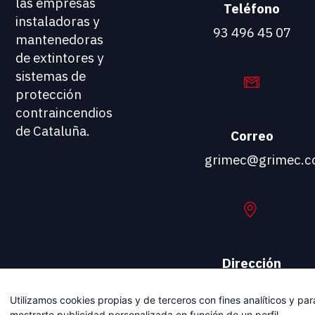
las empresas
Teléfono
instaladoras y
93 496 45 07
mantenedoras
de extintores y
sistemas de
protección
contraincendios
de Cataluña.
Correo
grimec@grimec.
Dirección
Carrer
Utilizamos cookies propias y de terceros con fines analíticos y par
Viladomat, 174
mostrarte publicidad personalizada en función de un perfil